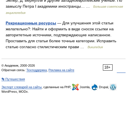
Эйлер, Д. Бернулли и другие западноевропейские учёные. По
замыслу Петра I академики иностранцы… …
Большая советская
энциклопедия
Рекреационные ресурсы
— Для улучшения этой статьи
желательно?: Найти и оформить в виде сносок ссылки на
авторитетные источники, подтверждающие написанное.
Проставить для статьи более точные категории. Исправить
статью согласно стилистическим прави …
Википедия
© Академик, 2000-2026
18+
Обратная связь:
Техподдержка
,
Реклама на сайте
👣 Путешествия
Экспорт словарей на сайты
, сделанные на PHP,
Joomla,
Drupal,
WordPress, MODx.